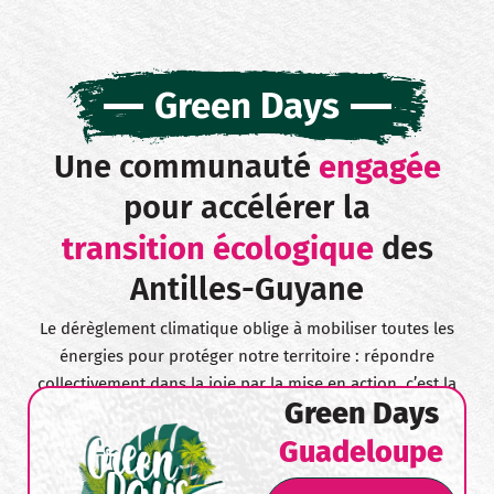
Green Days
Une communauté
engagée
pour accélérer la
transition écologique
des
Antilles-Guyane
Le dérèglement climatique oblige à mobiliser toutes les
énergies pour protéger notre territoire : répondre
collectivement dans la joie par la mise en action, c’est la
Green Days
raison d’être du mouvement GreenDays.
Guadeloupe