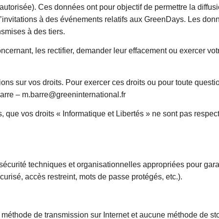
torisée). Ces données ont pour objectif de permettre la diffusi
 d’invitations à des événements relatifs aux GreenDays. Les donn
smises à des tiers.
nant, les rectifier, demander leur effacement ou exercer votre 
ations sur vos droits. Pour exercer ces droits ou pour toute ques
Barre – m.barre@greeninternational.fr
s, que vos droits « Informatique et Libertés » ne sont pas resp
ité techniques et organisationnelles appropriées pour garantir l
risé, accès restreint, mots de passe protégés, etc.).
ne méthode de transmission sur Internet et aucune méthode de s